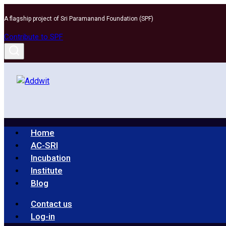
Skip
A flagship project of Sri Paramanand Foundation (SPF)
to
content
Contribute to SPF
Home
AC-SRI
Incubation
Institute
Blog
Contact us
Log-in