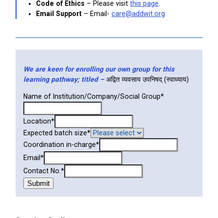
Code of Ethics
– Please visit
this page
.
Email Support
– Email-
care@addwit.org
We are keen for enrolling our own group for this
learning pathway; titled –
अद्वित व्यवसाय उपनिषद् (स्वाध्याय)
Name of Institution/Company/Social Group
*
Location
*
Expected batch size
*
Coordination in-charge
*
Email
*
Contact No.
*
Submit