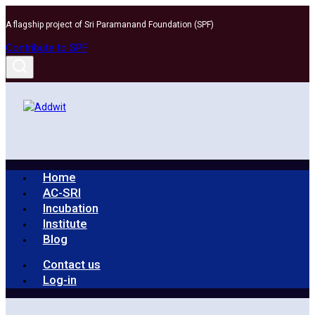
Skip
A flagship project of Sri Paramanand Foundation (SPF)
to
content
Contribute to SPF
Home
AC-SRI
Incubation
Institute
Blog
Contact us
Log-in