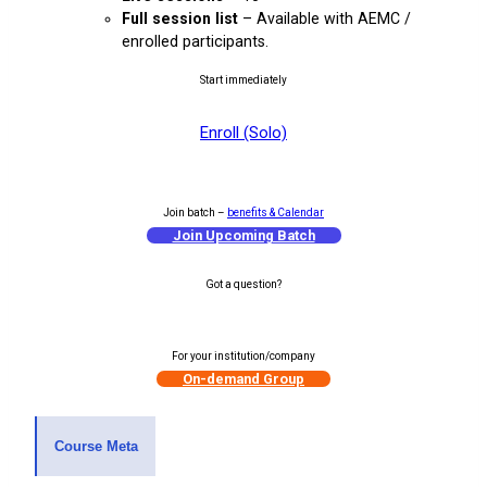
Full session list
– Available with AEMC /
enrolled participants.
Start immediately
Enroll (Solo)
Join batch –
benefits & Calendar
Join Upcoming Batch
Got a question?
1-on-1 Counselling
For your institution/company
On-demand Group
Course Meta