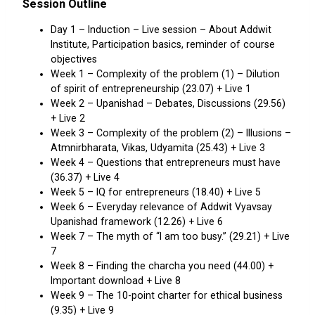
Session Outline
Day 1 – Induction – Live session – About Addwit
Institute, Participation basics, reminder of course
objectives
Week 1 – Complexity of the problem (1) – Dilution
of spirit of entrepreneurship (23.07) + Live 1
Week 2 – Upanishad – Debates, Discussions (29.56)
+ Live 2
Week 3 – Complexity of the problem (2) – Illusions –
Atmnirbharata, Vikas, Udyamita (25.43) + Live 3
Week 4 – Questions that entrepreneurs must have
(36.37) + Live 4
Week 5 – IQ for entrepreneurs (18.40) + Live 5
Week 6 – Everyday relevance of Addwit Vyavsay
Upanishad framework (12.26) + Live 6
Week 7 – The myth of “I am too busy.” (29.21) + Live
7
Week 8 – Finding the charcha you need (44.00) +
Important download + Live 8
Week 9 – The 10-point charter for ethical business
(9.35) + Live 9