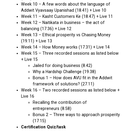
Week 10 – A few words about the language of
Addwit Vyavsaay Upanishad (18.41) + Live 10
Week 11 – Kasht Customers Ke (18.47) + Live 11
Week 12 – Naitikata in business – the act of
balancing (17.36) + Live 12
Week 13 – Ethical prosperity vs Chasing Money
(19.11) + Live 13
Week 14 – How Money works (17.31) + Live 14
Week 15 – Three recorded sessions as listed below
+ Live 15
Jailed for doing business (8.42)
Why a Hardship Challenge (19.38)
Bonus 1 – How does AVU fit in the Addwit
framework of solutions? (27.11)
Week 16 – Two recorded sessions as listed below +
Live 16
Recalling the contribution of
entrepreneurs (8.58)
Bonus 2 – Three ways to approach prosperity
(17.15)
Certification Quiz/task