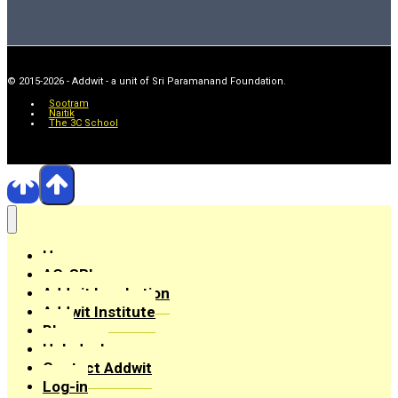
© 2015-2026 - Addwit - a unit of Sri Paramanand Foundation.
Sootram
Naitik
The 3C School
Home
AC-SRI
Addwit Incubation
Addwit Institute
Blog
Helpdesk
Contact Addwit
Log-in